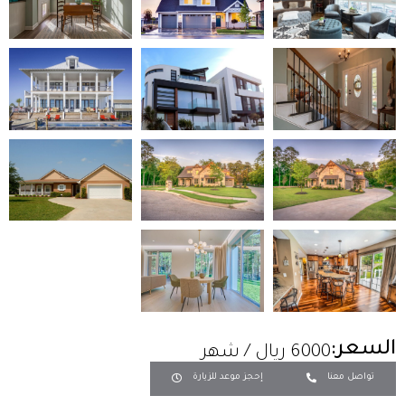
السعر:
6000 ريال / شهر
تواصل معنا
إحجز موعد للزيارة