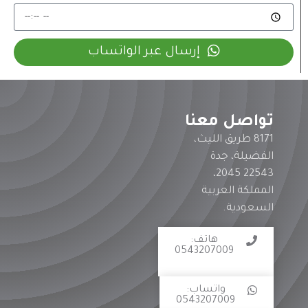
إرسال عبر الواتساب
تواصل معنا
8171 طريق الليث،
الفضيلة، جدة
22543 2045،
المملكة العربية
السعودية.
هاتف:
0543207009
⠀
واتساب:
0543207009